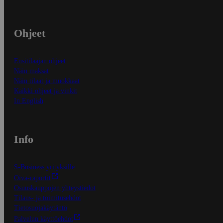
Ohjeet
Ensitilaajan ohjeet
Näin maksat
Näin tilaat ja muokkaat
Kaikki ohjeet ja vinkit
In English
Info
S-Business yrityksille
Oiva-raportit
Osuuskauppojen yhteystiedot
Tilaus- ja toimitusehdot
Tietosuojakäytäntö
Palvelun käyttöehdot