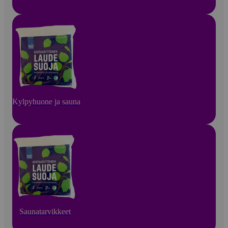
Kylpyhuone ja sauna
Saunatarvikkeet