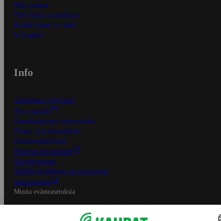
Näin maksat
Näin tilaat ja muokkaat
Kaikki ohjeet ja vinkit
In English
Info
S-Business yrityksille
Oiva-raportit
Osuuskauppojen yhteystiedot
Tilaus- ja toimitusehdot
Tietosuojakäytäntö
Palvelun käyttöehdot
Saavutettavuus
Mobiilisovelluksen saavutettavuus
Mainostajalle
Muuta evästeasetuksia