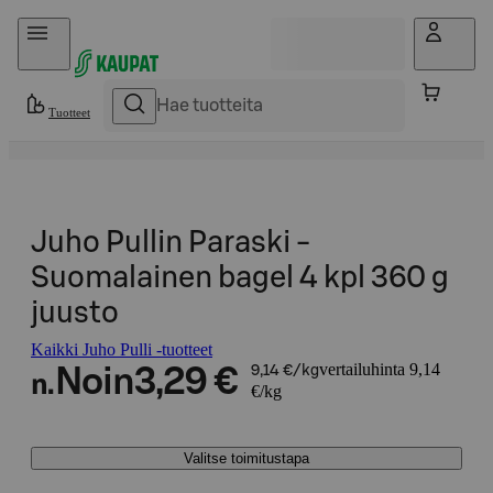
Hyppää sisältöön
Tuotteet
Juho Pullin Paraski -
Suomalainen bagel 4 kpl 360 g
juusto
Kaikki Juho Pulli -tuotteet
vertailuhinta 9,14
Noin
3,29 €
9,14 €/kg
n.
€/kg
Valitse toimitustapa