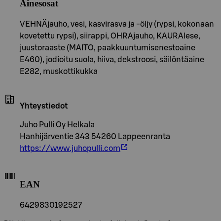
Ainesosat
VEHNÄjauho, vesi, kasvirasva ja -öljy (rypsi, kokonaan
kovetettu rypsi), siirappi, OHRAjauho, KAURAlese,
juustoraaste (MAITO, paakkuuntumisenestoaine
E460), jodioitu suola, hiiva, dekstroosi, säilöntäaine
E282, muskottikukka
Yhteystiedot
Juho Pulli Oy Helkala
Hanhijärventie 343 54260 Lappeenranta
https://www.juhopulli.com
EAN
6429830192527