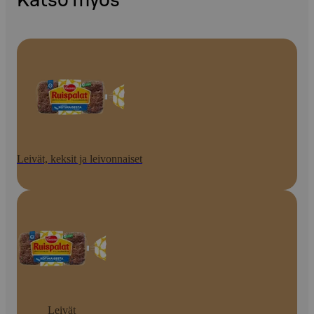
Katso myös
Leivät, keksit ja leivonnaiset
Leivät