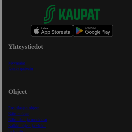
Yhteystiedot
Myymälät
Asiakaspalvelu
Ohjeet
Ensitilaajan ohjeet
Näin maksat
Näin tilaat ja muokkaat
Kaikki ohjeet ja vinkit
In English