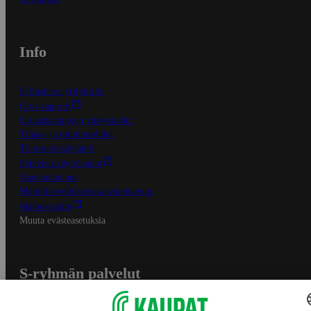
Info
S-Business yrityksille
Oiva-raportit
Osuuskauppojen yhteystiedot
Tilaus- ja toimitusehdot
Tietosuojakäytäntö
Palvelun käyttöehdot
Saavutettavuus
Mobiilisovelluksen saavutettavuus
Mainostajalle
Muuta evästeasetuksia
S-ryhmän palvelut