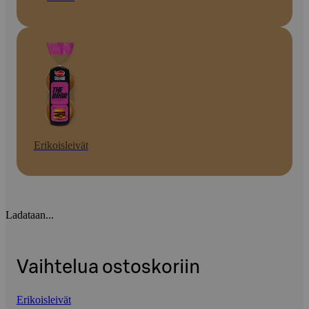
Erikoisleivät
Ladataan...
Vaihtelua ostoskoriin
Erikoisleivät