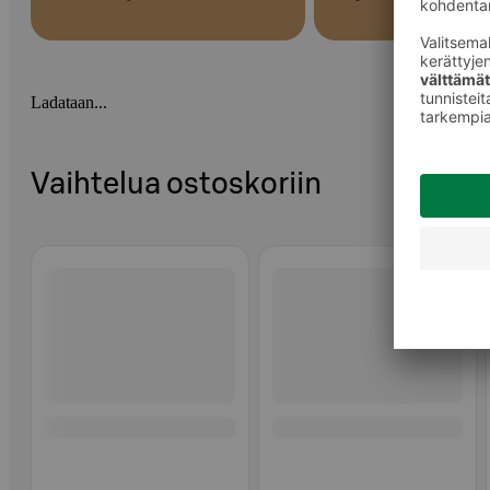
Ladataan...
Vaihtelua ostoskoriin
Ohita listaus