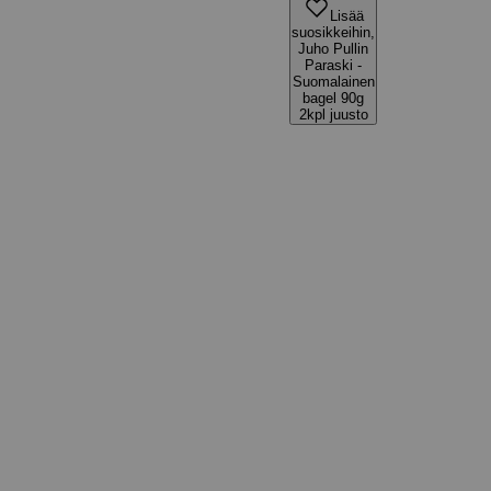
Lisää
suosikkeihin,
Juho Pullin
Paraski -
Suomalainen
bagel 90g
2kpl juusto