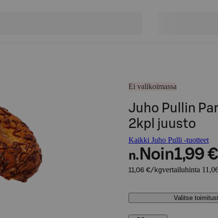
Ei valikoimassa
Juho Pullin Pa
2kpl juusto
Kaikki Juho Pulli -tuotteet
Noin
1,99 €
n.
vertailuhinta 11,0
11,06 €/kg
Valitse toimitu