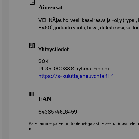
Ainesosat
VEHNÄjauho, vesi, kasvirasva ja -öljy (ryps
E460), jodioitu suola, hiiva, dekstroosi, sä
Yhteystiedot
SOK
PL 35, 00088 S-ryhmä, Finland
https://s-kuluttajaneuvonta.fi
EAN
6438574616459
Päivitämme palvelun tuotetietoja aktiivisesti. Suositte