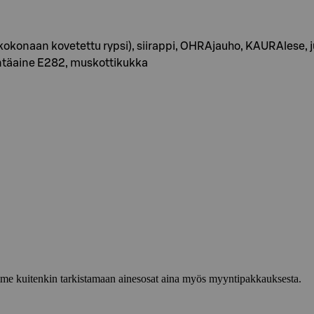
i, kokonaan kovetettu rypsi), siirappi, OHRAjauho, KAURAles
ilöntäaine E282, muskottikukka
lemme kuitenkin tarkistamaan ainesosat aina myös myyntipakkauksesta.