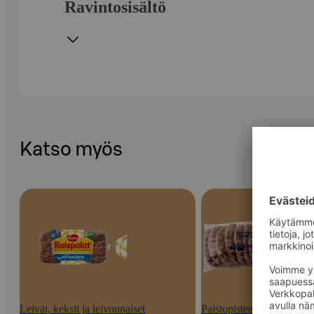
Ravintosisältö
Katso myös
Leivät, keksit ja leivonnaiset
Paistopisteen tuotteet