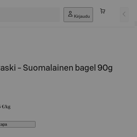
Kirjaudu
raski - Suomalainen bagel 90g
6 €/kg
stapa