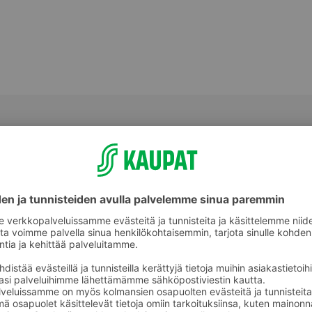
Tuoreet sämpylät