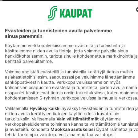
S-ryhmän palvelut
S-ryhmä
Asiakasomistajuus
Yhteishyvä Ruoka -sovellus
S-ostoslista -sovellus
Prisma.fi
Sokos.fi
S-Pankki
Yhteishyvä
Sokos Hotels
Raflaamo
F
© SOK, Fleminginkatu 34 / PL1, 00088 S-Ryhmä