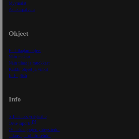
Myymälät
Asiakaspalvelu
Ohjeet
Ensitilaajan ohjeet
Näin maksat
Näin tilaat ja muokkaat
Kaikki ohjeet ja vinkit
In English
Info
S-Business yrityksille
Oiva-raportit
Osuuskauppojen yhteystiedot
Tilaus- ja toimitusehdot