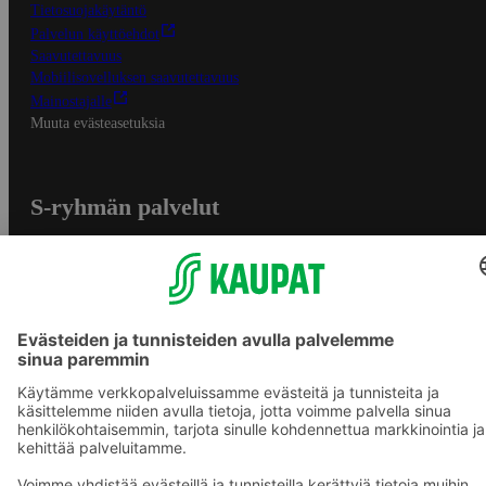
Tietosuojakäytäntö
Palvelun käyttöehdot
Saavutettavuus
Mobiilisovelluksen saavutettavuus
Mainostajalle
Muuta evästeasetuksia
S-ryhmän palvelut
S-ryhmä
Asiakasomistajuus
Yhteishyvä Ruoka -sovellus
S-ostoslista -sovellus
Prisma.fi
Sokos.fi
S-Pankki
Yhteishyvä
Sokos Hotels
Raflaamo