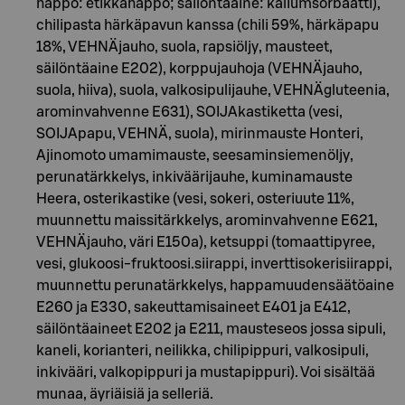
happo: etikkahappo; säilöntäaine: kaliumsorbaatti),
chilipasta härkäpavun kanssa (chili 59%, härkäpapu
18%, VEHNÄjauho, suola, rapsiöljy, mausteet,
säilöntäaine E202), korppujauhoja (VEHNÄjauho,
suola, hiiva), suola, valkosipulijauhe, VEHNÄgluteenia,
arominvahvenne E631), SOIJAkastiketta (vesi,
SOIJApapu, VEHNÄ, suola), mirinmauste Honteri,
Ajinomoto umamimauste, seesaminsiemenöljy,
perunatärkkelys, inkiväärijauhe, kuminamauste
Heera, osterikastike (vesi, sokeri, osteriuute 11%,
muunnettu maissitärkkelys, arominvahvenne E621,
VEHNÄjauho, väri E150a), ketsuppi (tomaattipyree,
vesi, glukoosi-fruktoosi.siirappi, inverttisokerisiirappi,
muunnettu perunatärkkelys, happamuudensäätöaine
E260 ja E330, sakeuttamisaineet E401 ja E412,
säilöntäaineet E202 ja E211, mausteseos jossa sipuli,
kaneli, korianteri, neilikka, chilipippuri, valkosipuli,
inkivääri, valkopippuri ja mustapippuri). Voi sisältää
munaa, äyriäisiä ja selleriä.