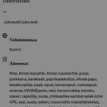
Tuotetiedot
Jukusushi juku wok
Valmistusmaa
Suomi
Ainesosat
Riisi, Atrian kanafile, Atrian naudanfile, purjo,
porkkana, keräkaali, paprikasekoitus, vihreä papu,
kesäkurpitsa, kaali, sipuli, kiinansipuli, ruohosipuli,
ananas, VEHNÄjauho, vesi, kanannahka, bambu,
sokeri, rapsiöljy, suola, chilikastike sambal oelek (chili
47%, vesi, suola, sokeri, muunnettu maissitärkkelys,