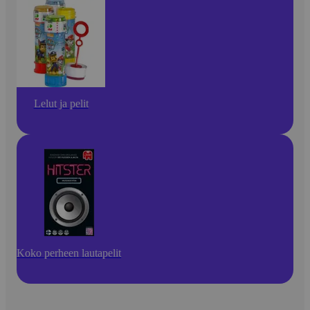
Lelut ja pelit
Koko perheen lautapelit