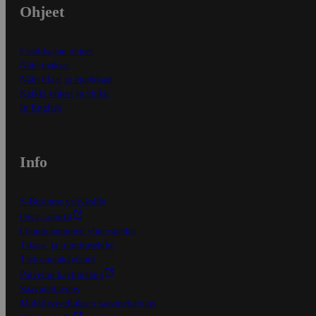
Ohjeet
Ensitilaajan ohjeet
Näin maksat
Näin tilaat ja muokkaat
Kaikki ohjeet ja vinkit
In English
Info
S-Business yrityksille
Oiva-raportit
Osuuskauppojen yhteystiedot
Tilaus- ja toimitusehdot
Tietosuojakäytäntö
Palvelun käyttöehdot
Saavutettavuus
Mobiilisovelluksen saavutettavuus