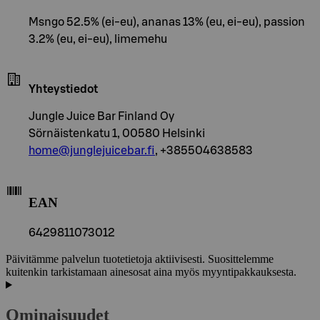
Msngo 52.5% (ei-eu), ananas 13% (eu, ei-eu), passion
3.2% (eu, ei-eu), limemehu
Yhteystiedot
Jungle Juice Bar Finland Oy
Sörnäistenkatu 1, 00580 Helsinki
home@junglejuicebar.fi
, +385504638583
EAN
6429811073012
Päivitämme palvelun tuotetietoja aktiivisesti. Suosittelemme
kuitenkin tarkistamaan ainesosat aina myös myyntipakkauksesta.
Ominaisuudet