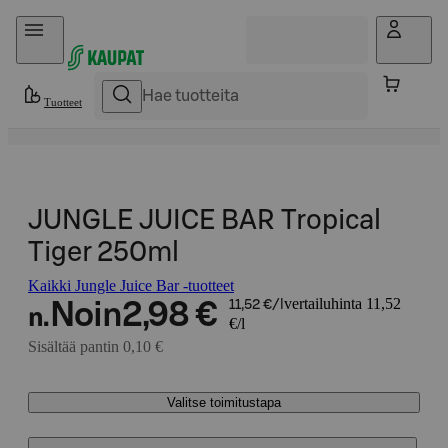
Hyppää sisältöön
Tuotteet
JUNGLE JUICE BAR Tropical
Tiger 250ml
Kaikki Jungle Juice Bar -tuotteet
vertailuhinta 11,52
Noin
2,98 €
11,52 €/l
n.
€/l
Sisältää pantin 0,10 €
Valitse toimitustapa