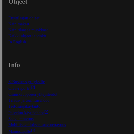
Ohjeet
Ensitilaajan ohjeet
Näin maksat
Näin tilaat ja muokkaat
Kaikki ohjeet ja vinkit
In English
Info
S-Business yrityksille
Oiva-raportit
Osuuskauppojen yhteystiedot
Tilaus- ja toimitusehdot
Tietosuojakäytäntö
Palvelun käyttöehdot
Saavutettavuus
Mobiilisovelluksen saavutettavuus
Mainostajalle