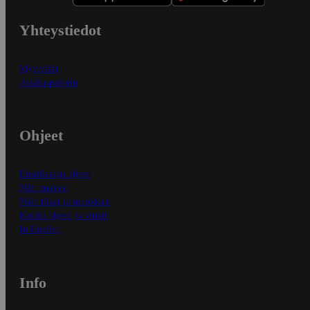
Yhteystiedot
Myymälät
Asiakaspalvelu
Ohjeet
Ensitilaajan ohjeet
Näin maksat
Näin tilaat ja muokkaat
Kaikki ohjeet ja vinkit
In English
Info