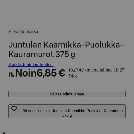
Ei valikoimassa
Juntulan Kaarnikka-Puolukka-
Kauramurot 375 g
Kaikki Juntulan-tuotteet
vertailuhinta 18,27
Noin
6,85 €
18,27 €/kg
n.
€/kg
Valitse toimitustapa
Lisää suosikkeihin, Juntulan Kaarnikka-Puolukka-Kauramurot
375 g