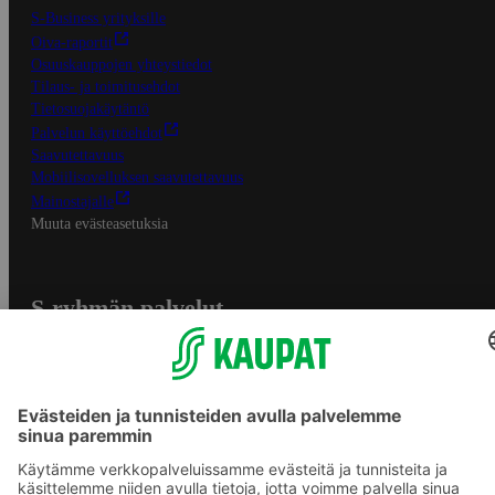
S-Business yrityksille
Oiva-raportit
Osuuskauppojen yhteystiedot
Tilaus- ja toimitusehdot
Tietosuojakäytäntö
Palvelun käyttöehdot
Saavutettavuus
Mobiilisovelluksen saavutettavuus
Mainostajalle
Muuta evästeasetuksia
S-ryhmän palvelut
S-ryhmä
Asiakasomistajuus
Yhteishyvä Ruoka -sovellus
S-ostoslista -sovellus
Prisma.fi
Sokos.fi