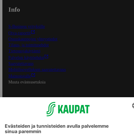
Info
S-Business yrityksille
Oiva-raportit
Osuuskauppojen yhteystiedot
Tilaus- ja toimitusehdot
Tietosuojakäytäntö
Palvelun käyttöehdot
Saavutettavuus
Mobiilisovelluksen saavutettavuus
Mainostajalle
Muuta evästeasetuksia
S-ryhmän palvelut
S-ryhmä
Asiakasomistajuus