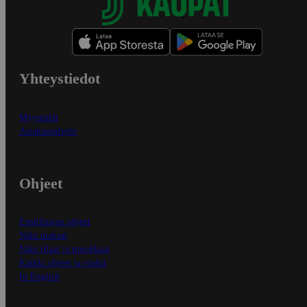
Yhteystiedot
Myymälät
Asiakaspalvelu
Ohjeet
Ensitilaajan ohjeet
Näin maksat
Näin tilaat ja muokkaat
Kaikki ohjeet ja vinkit
In English