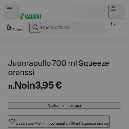
Hyppää sisältöön
Tuotteet
Juomapullo 700 ml Squeeze
oranssi
Noin
3,95 €
n.
Valitse toimitustapa
Lisää suosikkeihin, Juomapullo 700 ml Squeeze oranssi