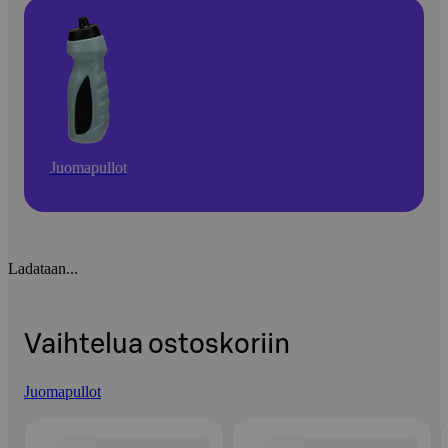
Juomapullot
Ladataan...
Vaihtelua ostoskoriin
Juomapullot
Ohita listaus