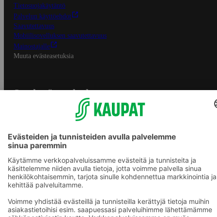
Tietosuojakäytäntö
Palvelun käyttöehdot
Saavutettavuus
Mobiilisovelluksen saavutettavuus
Mainostajalle
Muuta evästeasetuksia
S-ryhmän palvelut
S-ryhmä
Asiakasomistajuus
Yhteishyvä Ruoka -sovellus
S-ostoslista -sovellus
Prisma.fi
Sokos.fi
S-Pankki
Yhteishyvä
Sokos Hotels
Raflaamo