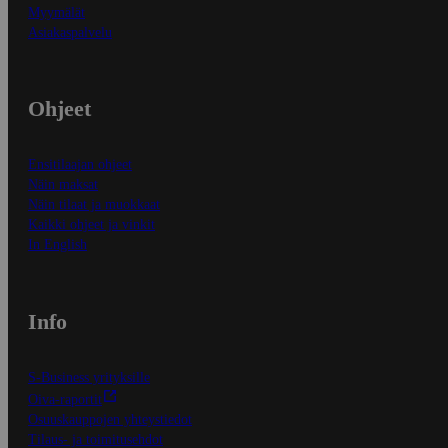
Myymälät
Asiakaspalvelu
Ohjeet
Ensitilaajan ohjeet
Näin maksat
Näin tilaat ja muokkaat
Kaikki ohjeet ja vinkit
In English
Info
S-Business yrityksille
Oiva-raportit
Osuuskauppojen yhteystiedot
Tilaus- ja toimitusehdot