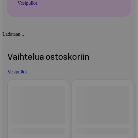
Vesipullot
Ladataan...
Vaihtelua ostoskoriin
Vesipullot
Ohita listaus