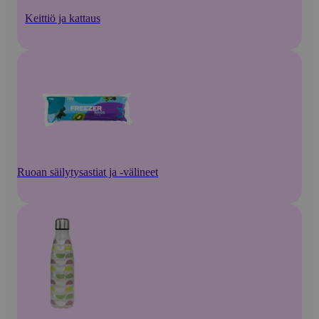
Keittiö ja kattaus
Ruoan säilytysastiat ja -välineet