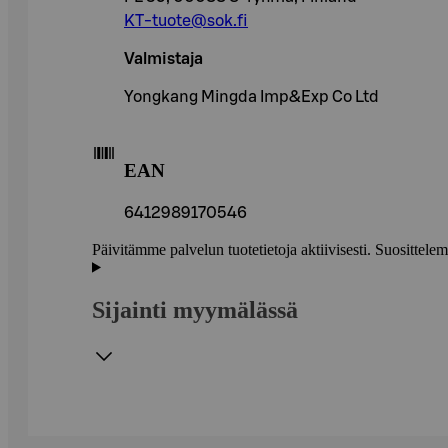
KT-tuote@sok.fi
Valmistaja
Yongkang Mingda Imp&Exp Co Ltd
EAN
6412989170546
Päivitämme palvelun tuotetietoja aktiivisesti. Suositte
Sijainti myymälässä