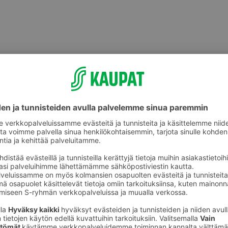
Pyöräilytarvikkeet