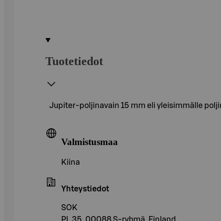
Tuotetiedot
Jupiter-poljinavain 15 mm eli yleisimmälle poljin
Valmistusmaa
Kiina
Yhteystiedot
SOK
PL 35, 00088 S-ryhmä, Finland