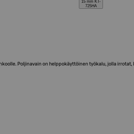
15 mm KT-
725HA
koolle. Poljinavain on helppokäyttöinen työkalu, jolla irrotat, 