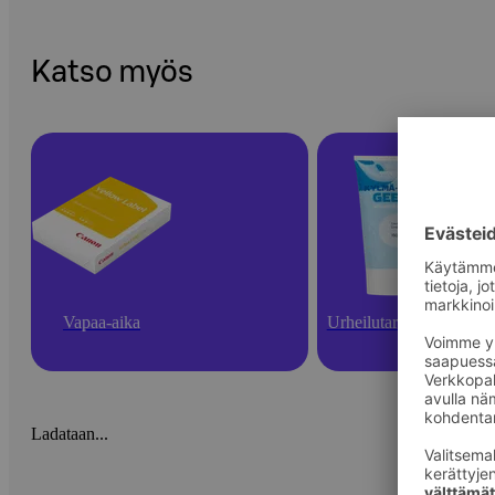
Katso myös
Vapaa-aika
Urheilutarvikkeet
Ladataan...