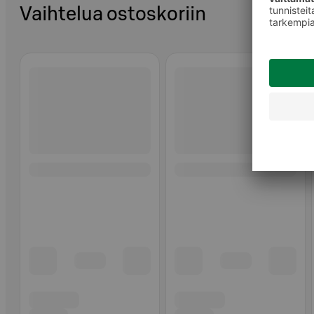
Vaihtelua ostoskoriin
Ohita listaus