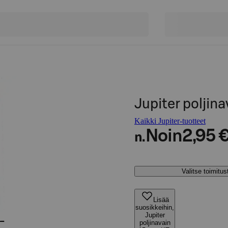
Jupiter polji
Kaikki Jupiter-tuotteet
Noin
2,95 
n.
Valitse toimitu
Lisää
suosikkeihin,
Jupiter
poljinavain