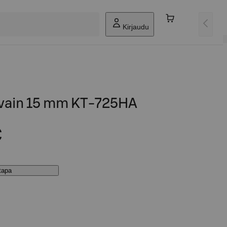
Kirjaudu
navain 15 mm KT-725HA
€
stapa