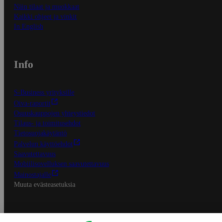
Näin tilaat ja muokkaat
Kaikki ohjeet ja vinkit
In English
Info
S-Business yrityksille
Oiva-raportit
Osuuskauppojen yhteystiedot
Tilaus- ja toimitusehdot
Tietosuojakäytäntö
Palvelun käyttöehdot
Saavutettavuus
Mobiilisovelluksen saavutettavuus
Mainostajalle
Muuta evästeasetuksia