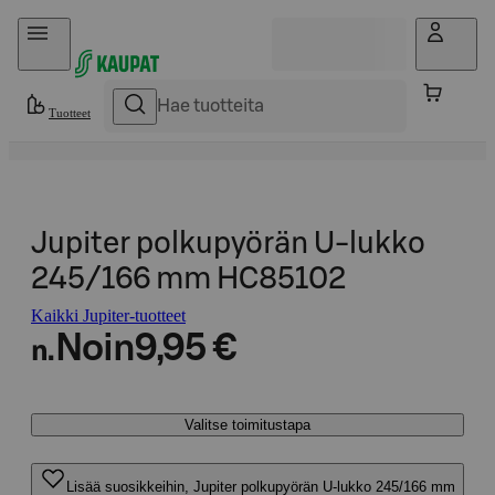
Hyppää sisältöön
Tuotteet
Jupiter polkupyörän U-lukko
245/166 mm HC85102
Kaikki Jupiter-tuotteet
Noin
9,95 €
n.
Valitse toimitustapa
Lisää suosikkeihin, Jupiter polkupyörän U-lukko 245/166 mm