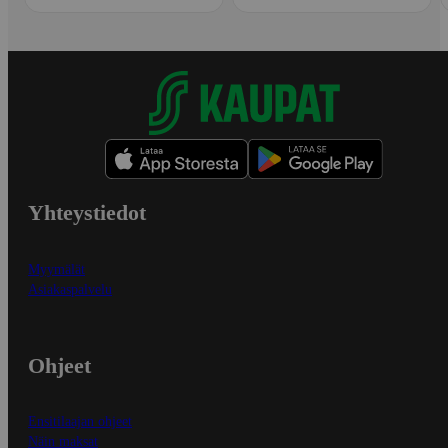
Yhteystiedot
Myymälät
Asiakaspalvelu
Ohjeet
Ensitilaajan ohjeet
Näin maksat