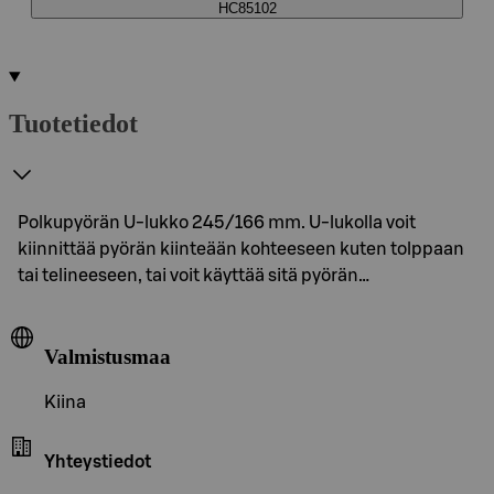
HC85102
Tuotetiedot
Polkupyörän U-lukko 245/166 mm. U-lukolla voit
kiinnittää pyörän kiinteään kohteeseen kuten tolppaan
tai telineeseen, tai voit käyttää sitä pyörän…
Valmistusmaa
Kiina
Yhteystiedot