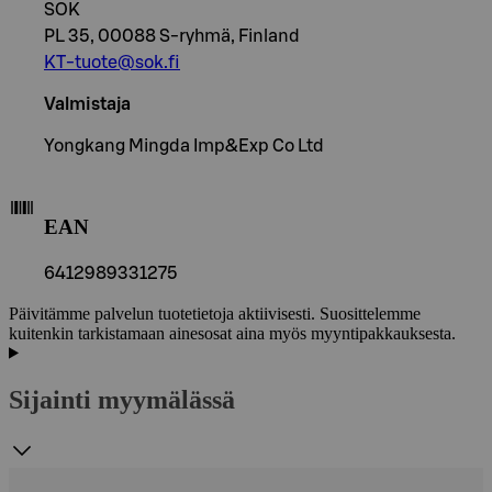
SOK
PL 35, 00088 S-ryhmä, Finland
KT-tuote@sok.fi
Valmistaja
Yongkang Mingda Imp&Exp Co Ltd
EAN
6412989331275
Päivitämme palvelun tuotetietoja aktiivisesti. Suosittelemme
kuitenkin tarkistamaan ainesosat aina myös myyntipakkauksesta.
Sijainti myymälässä