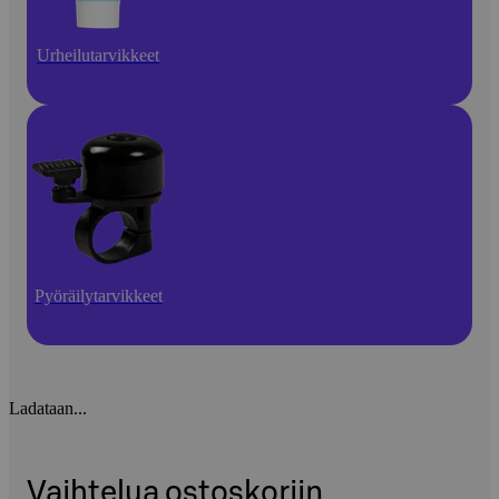
Urheilutarvikkeet
Pyöräilytarvikkeet
Ladataan...
Vaihtelua ostoskoriin