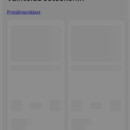
Pyöräilytarvikkeet
Ohita listaus