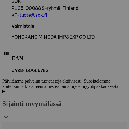
SOK
PL 35, 00088 S-ryhmä, Finland
KT-tuote@sok.fi
Valmistaja
YONGKANG MINGDA IMP&EXP CO LTD
EAN
6438460665783
Päivitämme palvelun tuotetietoja aktiivisesti. Suosittelemme
kuitenkin tarkistamaan ainesosat aina myös myyntipakkauksesta.
Sijainti myymälässä