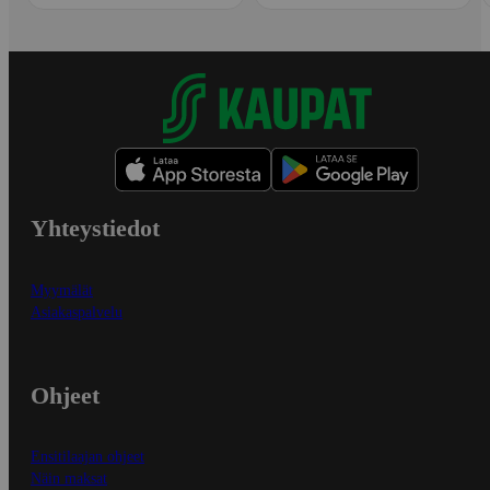
Yhteystiedot
Myymälät
Asiakaspalvelu
Ohjeet
Ensitilaajan ohjeet
Näin maksat