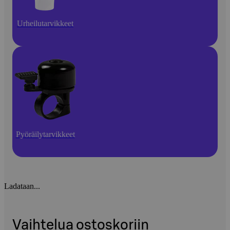
Urheilutarvikkeet
Pyöräilytarvikkeet
Ladataan...
Vaihtelua ostoskoriin