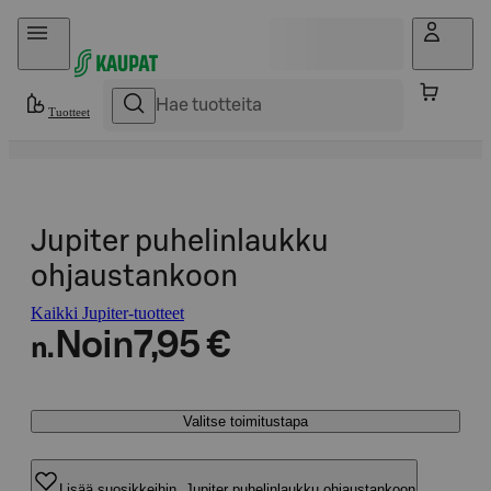
Hyppää sisältöön
Tuotteet
Jupiter puhelinlaukku
ohjaustankoon
Kaikki Jupiter-tuotteet
Noin
7,95 €
n.
Valitse toimitustapa
Lisää suosikkeihin, Jupiter puhelinlaukku ohjaustankoon