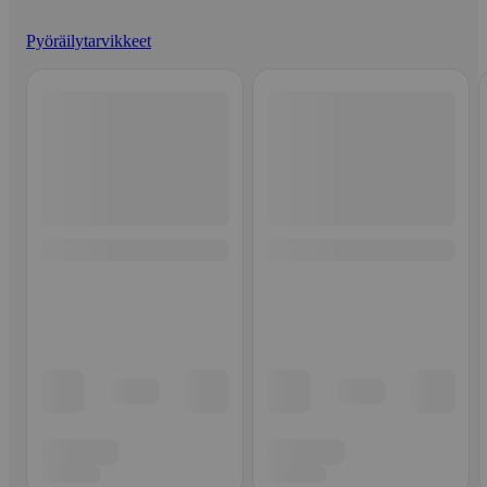
Pyöräilytarvikkeet
Ohita listaus