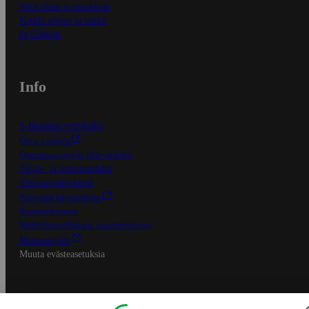
Näin tilaat ja muokkaat
Kaikki ohjeet ja vinkit
In English
Info
S-Business yrityksille
Oiva-raportit
Osuuskauppojen yhteystiedot
Tilaus- ja toimitusehdot
Tietosuojakäytäntö
Palvelun käyttöehdot
Saavutettavuus
Mobiilisovelluksen saavutettavuus
Mainostajalle
Muuta evästeasetuksia
S-ryhmän palvelut