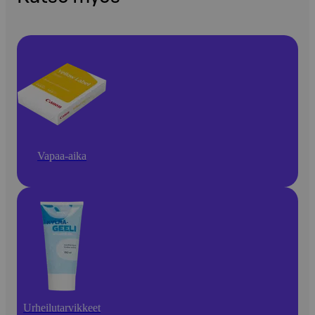
Vapaa-aika
Urheilutarvikkeet