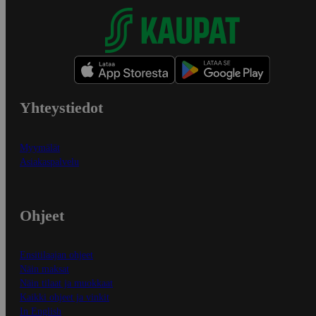
Yhteystiedot
Myymälät
Asiakaspalvelu
Ohjeet
Ensitilaajan ohjeet
Näin maksat
Näin tilaat ja muokkaat
Kaikki ohjeet ja vinkit
In English