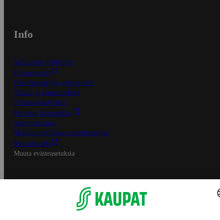
Info
S-Business yrityksille
Oiva-raportit
Osuuskauppojen yhteystiedot
Tilaus- ja toimitusehdot
Tietosuojakäytäntö
Palvelun käyttöehdot
Saavutettavuus
Mobiilisovelluksen saavutettavuus
Mainostajalle
Muuta evästeasetuksia
S-ryhmän palvelut
S-ryhmä