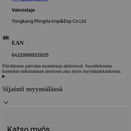
Valmistaja
Yongkang Mingda Imp&Exp Co Ltd
EAN
6412986932925
Päivitämme palvelun tuotetietoja aktiivisesti. Suosittelemme
kuitenkin tarkistamaan ainesosat aina myös myyntipakkauksesta.
Sijainti myymälässä
Katso myös