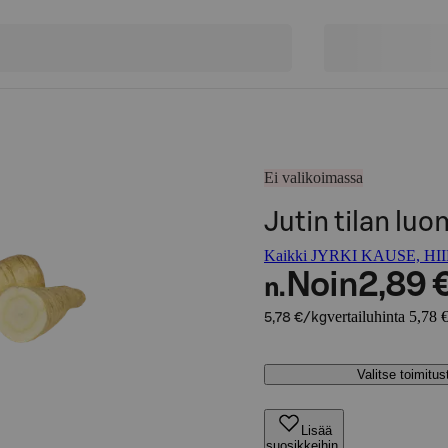
Ei valikoimassa
Jutin tilan lu
Kaikki JYRKI KAUSE, HIIR
Noin
2,89 
n.
vertailuhinta 5,78 
5,78 €/kg
Valitse toimitu
Lisää
suosikkeihin,