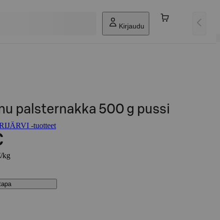
Kirjaudu
omu palsternakka 500 g pussi
IJÄRVI -tuotteet
€
€/kg
stapa