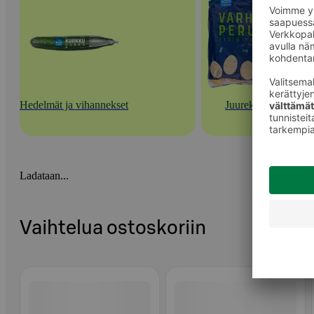
Hedelmät ja vihannekset
Juurekset
Ladataan...
Vaihtelua ostoskoriin
Ohita listaus