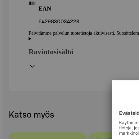
EAN
6429830034223
Päivitämme palvelun tuotetietoja aktiivisesti. Suositte
Ravintosisältö
Katso myös