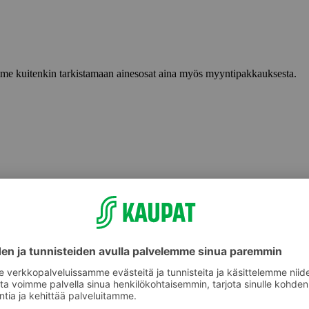
lemme kuitenkin tarkistamaan ainesosat aina myös myyntipakkauksesta.