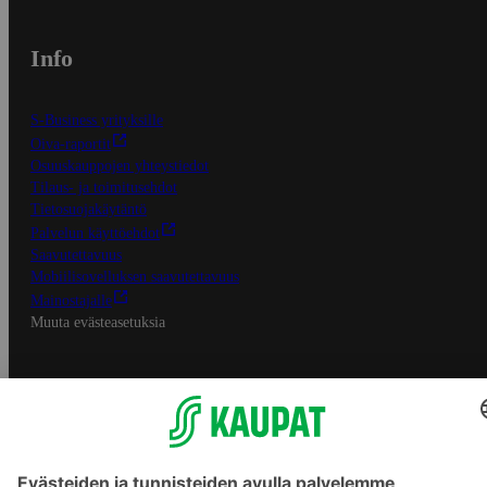
Info
S-Business yrityksille
Oiva-raportit
Osuuskauppojen yhteystiedot
Tilaus- ja toimitusehdot
Tietosuojakäytäntö
Palvelun käyttöehdot
Saavutettavuus
Mobiilisovelluksen saavutettavuus
Mainostajalle
Muuta evästeasetuksia
S-ryhmän palvelut
S-ryhmä