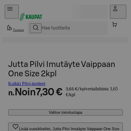
Hyppää sisältöön
Tuotteet
Jutta Pilvi Imutäyte Vaippaan
One Size 2kpl
Kaikki Pilvi-tuotteet
vertailuhinta 3,65
Noin
7,30 €
3,65 €/kpl
n.
€/kpl
Valitse toimitustapa
Lisää suosikkeihin, Jutta Pilvi Imutäyte Vaippaan One Size