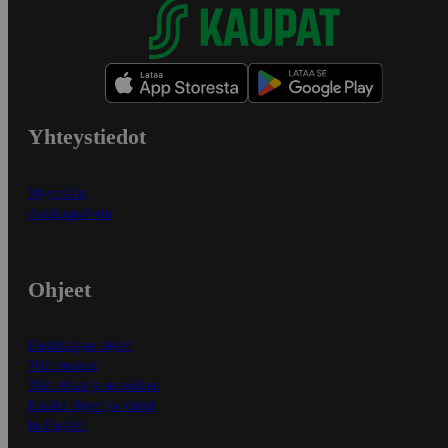
Yhteystiedot
Myymälät
Asiakaspalvelu
Ohjeet
Ensitilaajan ohjeet
Näin maksat
Näin tilaat ja muokkaat
Kaikki ohjeet ja vinkit
In English