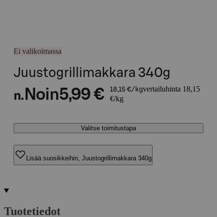
Ei valikoimassa
Juustogrillimakkara 340g
vertailuhinta 18,15
Noin
5,99 €
18,15 €/kg
n.
€/kg
Valitse toimitustapa
Lisää suosikkeihin, Juustogrillimakkara 340g
Tuotetiedot