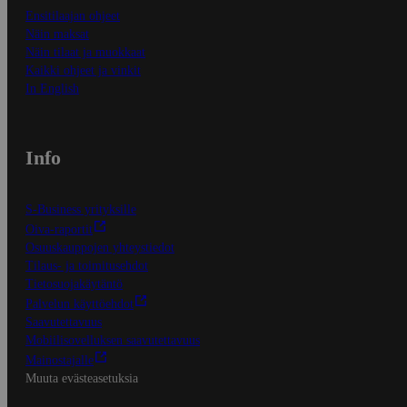
Ensitilaajan ohjeet
Näin maksat
Näin tilaat ja muokkaat
Kaikki ohjeet ja vinkit
In English
Info
S-Business yrityksille
Oiva-raportit
Osuuskauppojen yhteystiedot
Tilaus- ja toimitusehdot
Tietosuojakäytäntö
Palvelun käyttöehdot
Saavutettavuus
Mobiilisovelluksen saavutettavuus
Mainostajalle
Muuta evästeasetuksia