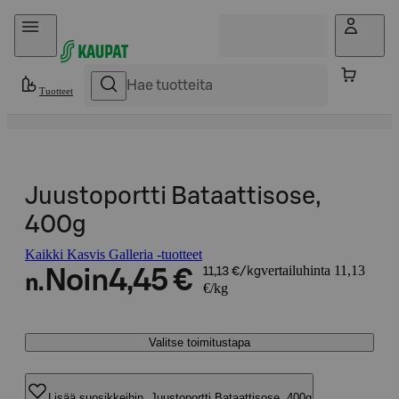
Hyppää sisältöön
Tuotteet
Juustoportti Bataattisose,
400g
Kaikki Kasvis Galleria -tuotteet
vertailuhinta 11,13
Noin
4,45 €
11,13 €/kg
n.
€/kg
Valitse toimitustapa
Lisää suosikkeihin, Juustoportti Bataattisose, 400g