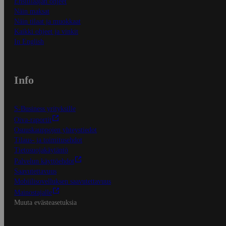
Ensitilaajan ohjeet
Näin maksat
Näin tilaat ja muokkaat
Kaikki ohjeet ja vinkit
In English
Info
S-Business yrityksille
Oiva-raportit
Osuuskauppojen yhteystiedot
Tilaus- ja toimitusehdot
Tietosuojakäytäntö
Palvelun käyttöehdot
Saavutettavuus
Mobiilisovelluksen saavutettavuus
Mainostajalle
Muuta evästeasetuksia