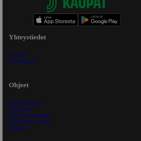
Yhteystiedot
Myymälät
Asiakaspalvelu
Ohjeet
Ensitilaajan ohjeet
Näin maksat
Näin tilaat ja muokkaat
Kaikki ohjeet ja vinkit
In English