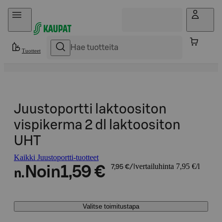
Hyppää sisältöön
Tuotteet
Juustoportti laktoositon
vispikerma 2 dl laktoositon
UHT
Kaikki Juustoportti-tuotteet
vertailuhinta 7,95 €/l
Noin
1,59 €
7,95 €/l
n.
Valitse toimitustapa