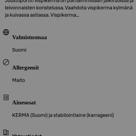
Juustoportin vispikerma on parhaimmillaan jälkiruoissa ja
leivonnaisten koristelussa. Vaahdota vispikerma kylmänä
ja kuivassa astiassa. Vispikerma…
Valmistusmaa
Suomi
Allergeenit
Maito
Ainesosat
KERMA (Suomi) ja stabilointiaine (karrageeni)