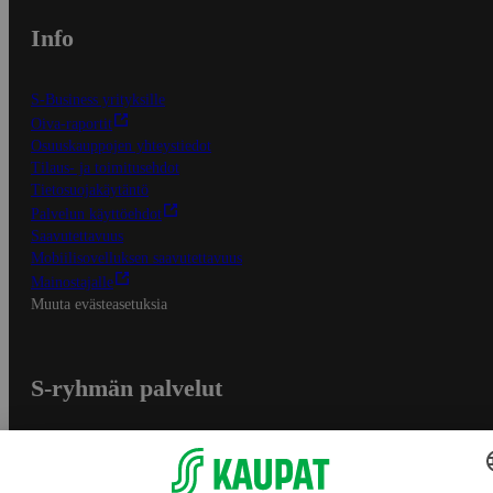
Info
S-Business yrityksille
Oiva-raportit
Osuuskauppojen yhteystiedot
Tilaus- ja toimitusehdot
Tietosuojakäytäntö
Palvelun käyttöehdot
Saavutettavuus
Mobiilisovelluksen saavutettavuus
Mainostajalle
Muuta evästeasetuksia
S-ryhmän palvelut
S-ryhmä
Asiakasomistajuus