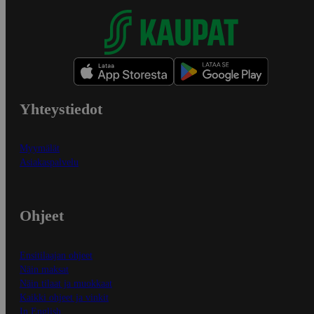
Yhteystiedot
Myymälät
Asiakaspalvelu
Ohjeet
Ensitilaajan ohjeet
Näin maksat
Näin tilaat ja muokkaat
Kaikki ohjeet ja vinkit
In English