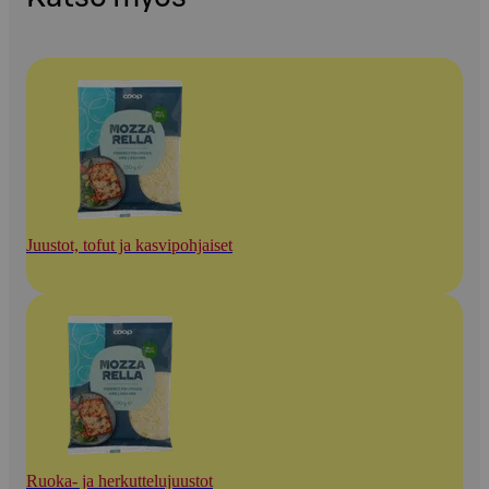
Juustot, tofut ja kasvipohjaiset
Ruoka- ja herkuttelujuustot