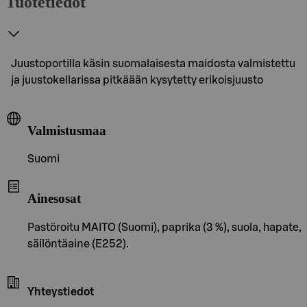
Tuotetiedot
Juustoportilla käsin suomalaisesta maidosta valmistettu
ja juustokellarissa pitkäään kysytetty erikoisjuusto
Valmistusmaa
Suomi
Ainesosat
Pastöroitu MAITO (Suomi), paprika (3 %), suola, hapate,
säilöntäaine (E252).
Yhteystiedot