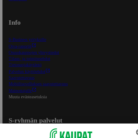
Info
S-Business yrityksille
Oiva-raportit
Osuuskauppojen yhteystiedot
Tilaus- ja toimitusehdot
Tietosuojakäytäntö
Palvelun käyttöehdot
Saavutettavuus
Mobiilisovelluksen saavutettavuus
Mainostajalle
Muuta evästeasetuksia
S-ryhmän palvelut