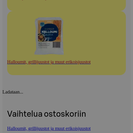
Halloumit, grillijuustot ja muut erikoisjuustot
Ladataan...
Vaihtelua ostoskoriin
Halloumit, grillijuustot ja muut erikoisjuustot