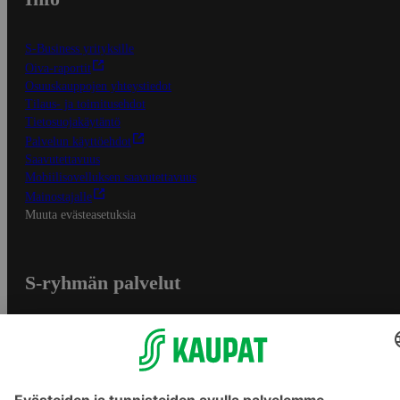
S-Business yrityksille
Oiva-raportit
Osuuskauppojen yhteystiedot
Tilaus- ja toimitusehdot
Tietosuojakäytäntö
Palvelun käyttöehdot
Saavutettavuus
Mobiilisovelluksen saavutettavuus
Mainostajalle
Muuta evästeasetuksia
S-ryhmän palvelut
S-ryhmä
Asiakasomistajuus
Yhteishyvä Ruoka -sovellus
S-ostoslista -sovellus