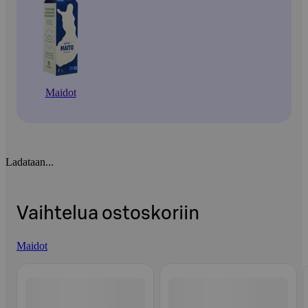
Maidot
Ladataan...
Vaihtelua ostoskoriin
Maidot
Ohita listaus