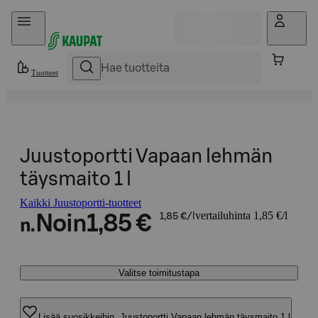
Hyppää sisältöön
Tuotteet
Juustoportti Vapaan lehmän
täysmaito 1 l
Kaikki Juustoportti-tuotteet
vertailuhinta 1,85 €/l
Noin
1,85 €
1,85 €/l
n.
Valitse toimitustapa
Lisää suosikkeihin, Juustoportti Vapaan lehmän täysmaito 1 l