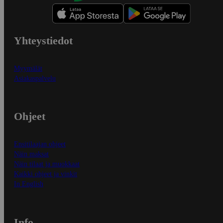
Yhteystiedot
Myymälät
Asiakaspalvelu
Ohjeet
Ensitilaajan ohjeet
Näin maksat
Näin tilaat ja muokkaat
Kaikki ohjeet ja vinkit
In English
Info