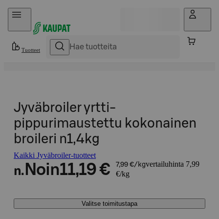
Hyppää sisältöön
Tuotteet
Jyväbroiler yrtti-
pippurimaustettu kokonainen
broileri n1,4kg
Kaikki Jyväbroiler-tuotteet
vertailuhinta 7,99
Noin
11,19 €
7,99 €/kg
n.
€/kg
Valitse toimitustapa