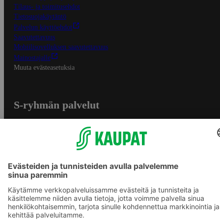
Tilaus- ja toimitusehdot
Tietosuojakäytäntö
Palvelun käyttöehdot
Saavutettavuus
Mobiilisovelluksen saavutettavuus
Mainostajalle
Muuta evästeasetuksia
S-ryhmän palvelut
S-ryhmä
Asiakasomistajuus
Yhteishyvä Ruoka -sovellus
S-ostoslista -sovellus
Prisma.fi
Sokos.fi
S-Pankki
Yhteishyvä
Sokos Hotels