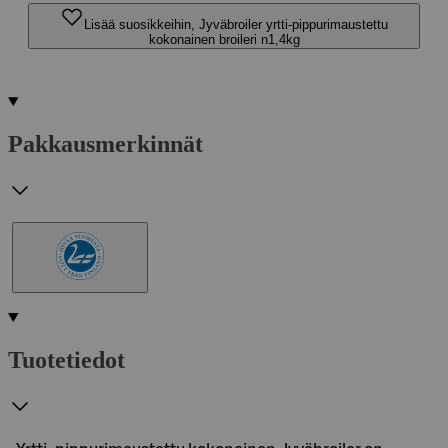
Lisää suosikkeihin, Jyväbroiler yrtti-pippurimaustettu
kokonainen broileri n1,4kg
Pakkausmerkinnät
Tuotetiedot