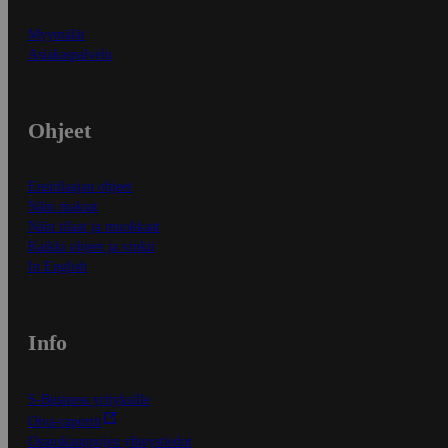
Myymälät
Asiakaspalvelu
Ohjeet
Ensitilaajan ohjeet
Näin maksat
Näin tilaat ja muokkaat
Kaikki ohjeet ja vinkit
In English
Info
S-Business yrityksille
Oiva-raportit
Osuuskauppojen yhteystiedot