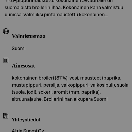
Yrtti-pippurimaustettu kokonainen Jyväbroiler on
suomalaista broilerinlihaa. Kokonainen kana valmistuu
uunissa. Valmiiksi pintamaustettu kokonainen…
Valmistusmaa
Suomi
Ainesosat
kokonainen broileri (87 %), vesi, mausteet (paprika,
mustapippuri, persilja, valkopippuri, valkosipuli), suola
(suola, jodi), sokeri, aromit (mm. paprika),
sitruunajauhe. Broilerinlihan alkuperä Suomi
Yhteystiedot
Atria Suomi Oy