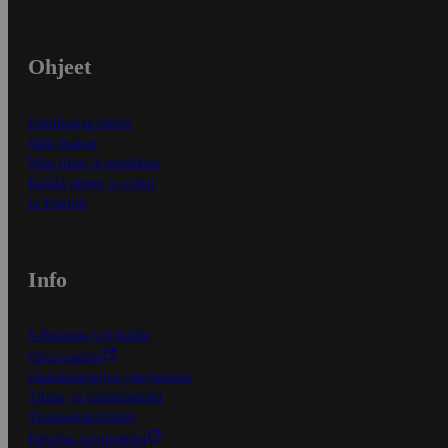
Ohjeet
Ensitilaajan ohjeet
Näin maksat
Näin tilaat ja muokkaat
Kaikki ohjeet ja vinkit
In English
Info
S-Business yrityksille
Oiva-raportit
Osuuskauppojen yhteystiedot
Tilaus- ja toimitusehdot
Tietosuojakäytäntö
Palvelun käyttöehdot