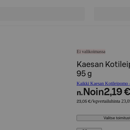
Ei valikoimassa
Kaesan Kotile
95 g
Kaikki Kaesan Kotileipomo -
Noin
2,19 
n.
vertailuhinta 23,
23,05 €/kg
Valitse toimitu