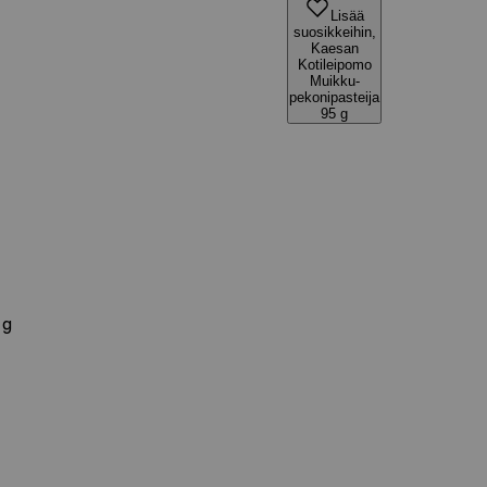
Lisää
suosikkeihin,
Kaesan
Kotileipomo
Muikku-
pekonipasteija
95 g
 g