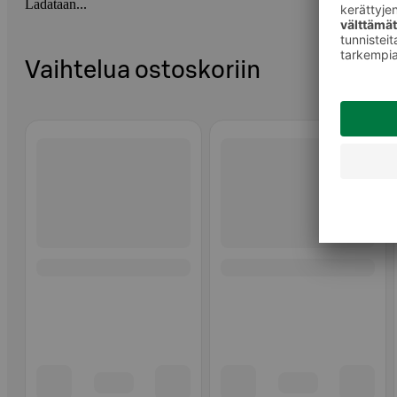
Ladataan...
Vaihtelua ostoskoriin
Ohita listaus