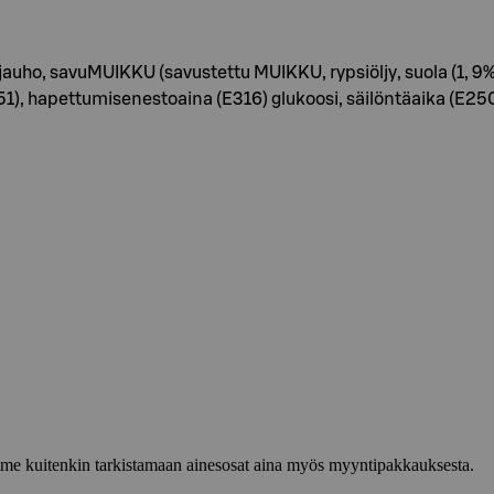
auho, savuMUIKKU (savustettu MUIKKU, rypsiöljy, suola (1, 
E451), hapettumisenestoaina (E316) glukoosi, säilöntäaika (E250)
lemme kuitenkin tarkistamaan ainesosat aina myös myyntipakkauksesta.