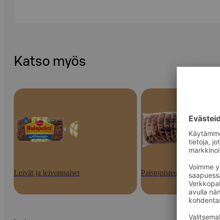
Katso myös
Leivät ja leivonnaiset
Paistopisteen tuotteet