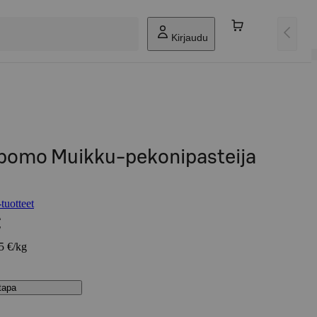
Kirjaudu
ipomo Muikku-pekonipasteija
tuotteet
€
05 €/kg
stapa