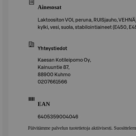
Ainesosat
Laktoositon VOI, peruna, RUISjauho, VEHNÄj
kylki, vesi, suola, stabilointiaineet (E450, 
Yhteystiedot
Kaesan Kotileipomo Oy,
Kainuuntie 87,
88900 Kuhmo
0207661566
EAN
6405359004046
Päivitämme palvelun tuotetietoja aktiivisesti. Suositte