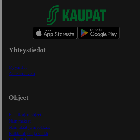
Yhteystiedot
Myymälät
Asiakaspalvelu
Ohjeet
Ensitilaajan ohjeet
Näin maksat
Näin tilaat ja muokkaat
Kaikki ohjeet ja vinkit
In English