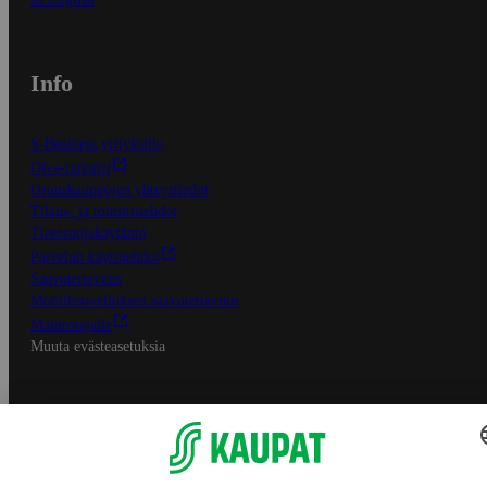
Info
S-Business yrityksille
Oiva-raportit
Osuuskauppojen yhteystiedot
Tilaus- ja toimitusehdot
Tietosuojakäytäntö
Palvelun käyttöehdot
Saavutettavuus
Mobiilisovelluksen saavutettavuus
Mainostajalle
Muuta evästeasetuksia
S-ryhmän palvelut