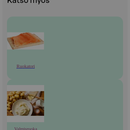
Katso myös
Ruokatori
Valmisruoka