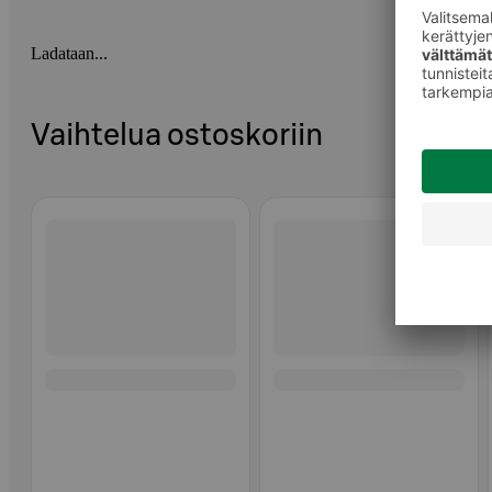
Ladataan...
Vaihtelua ostoskoriin
Ohita listaus