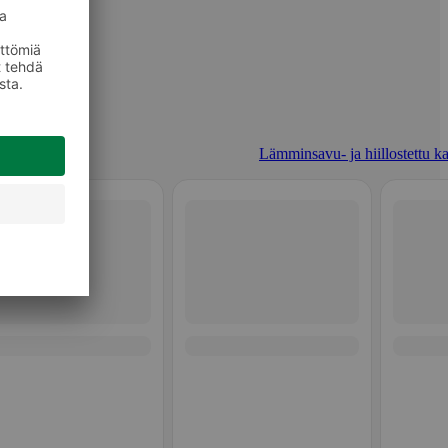
Lämminsavu- ja hiillostettu ka