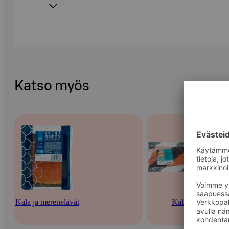
Katso myös
Kala ja merenelävät
Kala