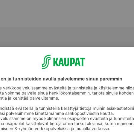
Lämminsavu- ja hiillostettu kala