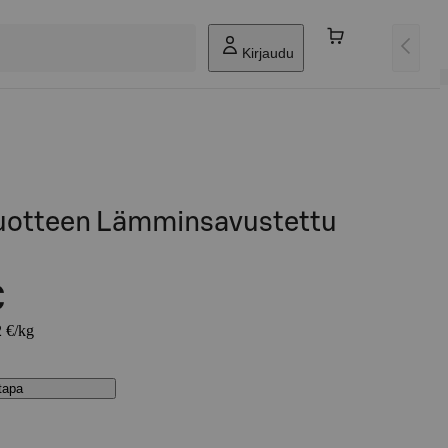
Kirjaudu
uotteen Lämminsavustettu
€
2 €/kg
stapa