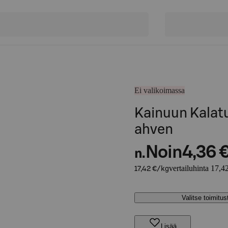
Ei valikoimassa
Kainuun Kalat
ahven
Noin
4,36 
n.
vertailuhinta 17,4
17,42 €/kg
Valitse toimitu
Lisää