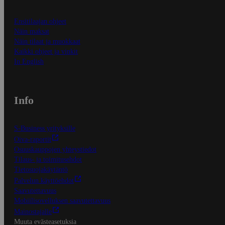
Ensitilaajan ohjeet
Näin maksat
Näin tilaat ja muokkaat
Kaikki ohjeet ja vinkit
In English
Info
S-Business yrityksille
Oiva-raportit
Osuuskauppojen yhteystiedot
Tilaus- ja toimitusehdot
Tietosuojakäytäntö
Palvelun käyttöehdot
Saavutettavuus
Mobiilisovelluksen saavutettavuus
Mainostajalle
Muuta evästeasetuksia