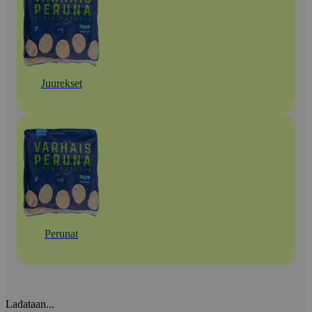
Juurekset
Perunat
Ladataan...