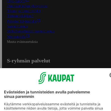
Oiva-raportit
Osuuskauppojen yhteystiedot
Tilaus- ja toimitusehdot
Tietosuojakäytäntö
Palvelun käyttöehdot
Saavutettavuus
Mobiilisovelluksen saavutettavuus
Mainostajalle
Muuta evästeasetuksia
S-ryhmän palvelut
S-ryhmä
Asiakasomistajuus
Yhteishyvä Ruoka -sovellus
S-ostoslista -sovellus
Prisma.fi
Sokos.fi
S-Pankki