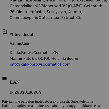
Natriumhydrosulfit, 4-Amino-2-Hydroxytoluen. Aqua,
Cetearylalkohol, Väteperoxid 9% (0, 45%), Ceteareth-
25, Dinatriumfosfat, Salicylsyra, Keratin,
Chamaecyparis Obtusa Leaf Extract, Ci.
Yhteystiedot
Valmistaja
KakkoBrows Cosmetics Oy
Malminkatu 5 c 00100 Helsinki Suomi
info@kakkobrowscosmetics.com
EAN
6429830186304
Päivitämme palvelun tuotetietoja aktiivisesti. Suosittelemme
kuitenkin tarkistamaan ainesosat aina myös myyntipakkauksesta.