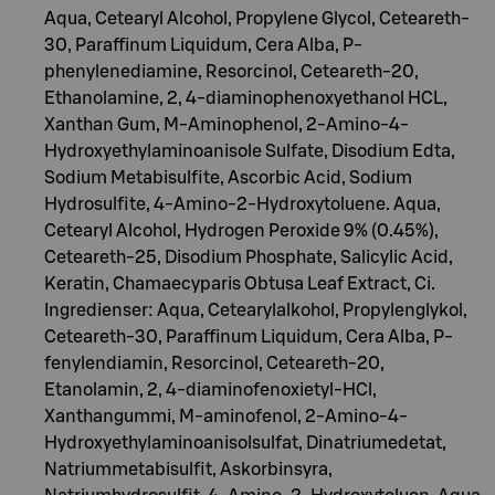
Aqua, Cetearyl Alcohol, Propylene Glycol, Ceteareth-
30, Paraffinum Liquidum, Cera Alba, P-
phenylenediamine, Resorcinol, Ceteareth-20,
Ethanolamine, 2, 4-diaminophenoxyethanol HCL,
Xanthan Gum, M-Aminophenol, 2-Amino-4-
Hydroxyethylaminoanisole Sulfate, Disodium Edta,
Sodium Metabisulfite, Ascorbic Acid, Sodium
Hydrosulfite, 4-Amino-2-Hydroxytoluene. Aqua,
Cetearyl Alcohol, Hydrogen Peroxide 9% (0.45%),
Ceteareth-25, Disodium Phosphate, Salicylic Acid,
Keratin, Chamaecyparis Obtusa Leaf Extract, Ci.
Ingredienser: Aqua, Cetearylalkohol, Propylenglykol,
Ceteareth-30, Paraffinum Liquidum, Cera Alba, P-
fenylendiamin, Resorcinol, Ceteareth-20,
Etanolamin, 2, 4-diaminofenoxietyl-HCl,
Xanthangummi, M-aminofenol, 2-Amino-4-
Hydroxyethylaminoanisolsulfat, Dinatriumedetat,
Natriummetabisulfit, Askorbinsyra,