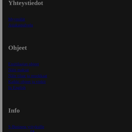
Yhteystiedot
Myymälät
Asiakaspalvelu
Ohjeet
Ensitilaajan ohjeet
Näin maksat
Näin tilaat ja muokkaat
Kaikki ohjeet ja vinkit
In English
Info
S-Business yrityksille