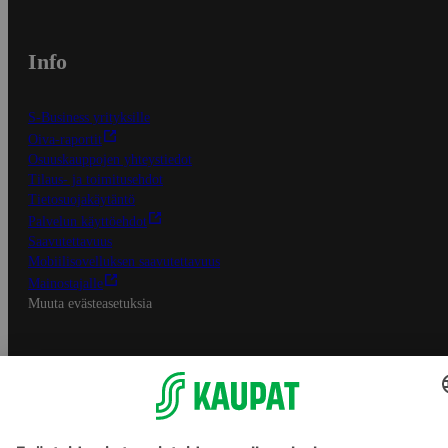
Info
S-Business yrityksille
Oiva-raportit
Osuuskauppojen yhteystiedot
Tilaus- ja toimitusehdot
Tietosuojakäytäntö
Palvelun käyttöehdot
Saavutettavuus
Mobiilisovelluksen saavutettavuus
Mainostajalle
Muuta evästeasetuksia
S-ryhmän palvelut
S-ryhmä