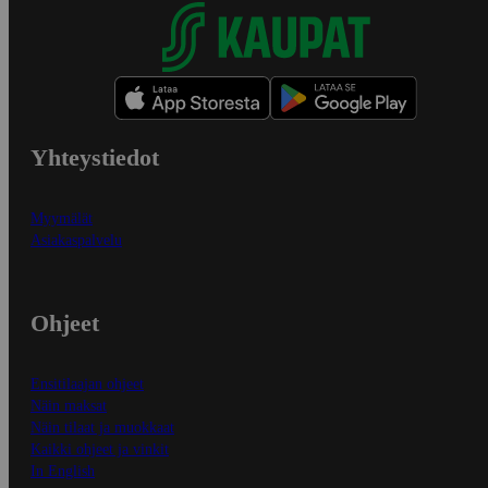
Yhteystiedot
Myymälät
Asiakaspalvelu
Ohjeet
Ensitilaajan ohjeet
Näin maksat
Näin tilaat ja muokkaat
Kaikki ohjeet ja vinkit
In English