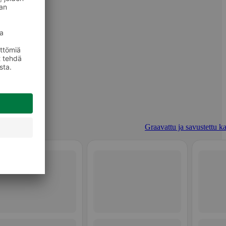
Graavattu ja savustettu ka