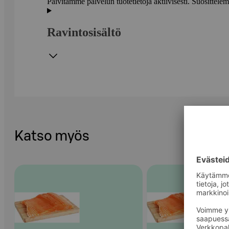
Päivitämme palvelun tuotetietoja aktiivisesti. Suositte
Ravintosisältö
Katso myös