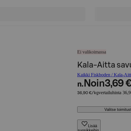
Ei valikoimassa
Kala-Aitta savu
Kaikki Fiskboden / Kala-Aitta
Noin
3,69 
n.
vertailuhinta 36,
36,90 €/kg
Valitse toimitu
Lisää
suosikkeihin,