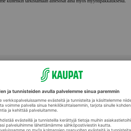
lemme kuitenkin tarkistamaan ainesosat aina myös myyntipakkauksesta.