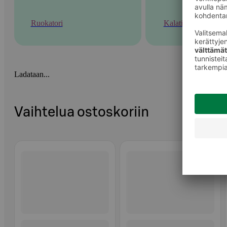
Ruokatori
Kalatiski
Ladataan...
Vaihtelua ostoskoriin
Ohita listaus