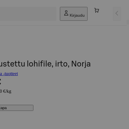
Kirjaudu
stettu lohifile, irto, Norja
 -tuotteet
€
90 €/kg
stapa