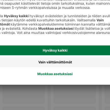
Graavattu ja savustettu kala