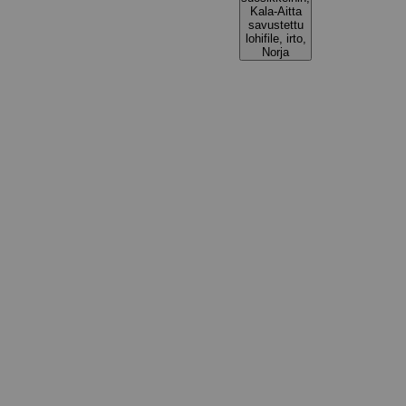
Kala-Aitta
savustettu
lohifile, irto,
Norja