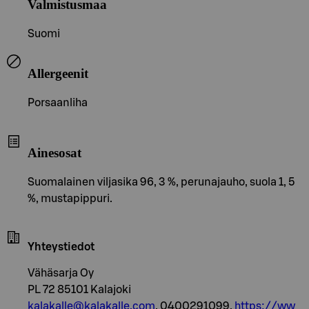
Valmistusmaa
Suomi
Allergeenit
Porsaanliha
Ainesosat
Suomalainen viljasika 96, 3 %, perunajauho, suola 1, 5
%, mustapippuri.
Yhteystiedot
Vähäsarja Oy
PL 72 85101 Kalajoki
kalakalle@kalakalle.com
, 0400291099,
https://ww