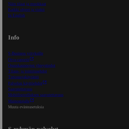
Näin tilaat ja muokkaat
Kaikki ohjeet ja vinkit
In English
Info
S-Business yrityksille
Oiva-raportit
Osuuskauppojen yhteystiedot
Tilaus- ja toimitusehdot
Tietosuojakäytäntö
Palvelun käyttöehdot
Saavutettavuus
Mobiilisovelluksen saavutettavuus
Mainostajalle
Muuta evästeasetuksia
S-ryhmän palvelut