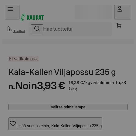
Hyppää sisältöön
Tuotteet
Ei valikoimassa
Kala-Kallen Viljapossu 235 g
vertailuhinta 16,38
Noin
3,93 €
16,38 €/kg
n.
€/kg
Valitse toimitustapa
Lisää suosikkeihin, Kala-Kallen Viljapossu 235 g