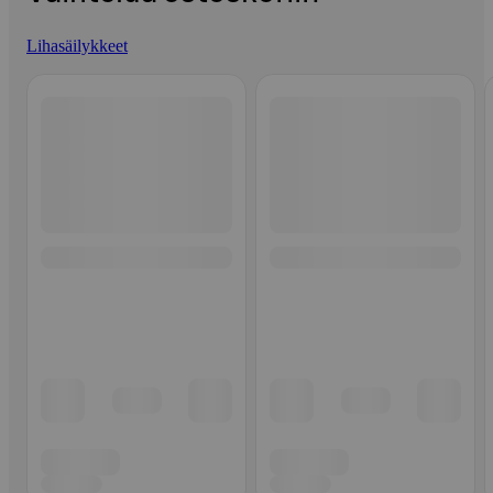
Lihasäilykkeet
Ohita listaus