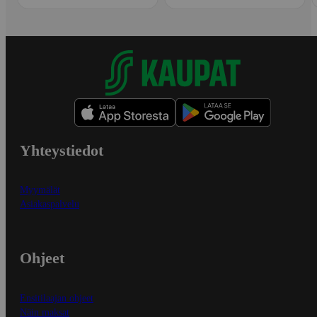
Yhteystiedot
Myymälät
Asiakaspalvelu
Ohjeet
Ensitilaajan ohjeet
Näin maksat