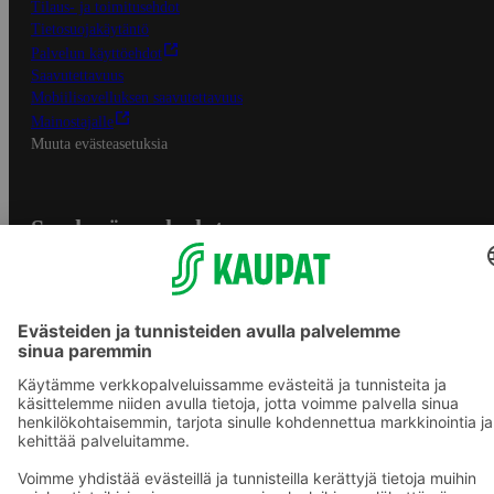
Tilaus- ja toimitusehdot
Tietosuojakäytäntö
Palvelun käyttöehdot
Saavutettavuus
Mobiilisovelluksen saavutettavuus
Mainostajalle
Muuta evästeasetuksia
S-ryhmän palvelut
S-ryhmä
Asiakasomistajuus
Yhteishyvä Ruoka -sovellus
S-ostoslista -sovellus
Prisma.fi
Sokos.fi
S-Pankki
Yhteishyvä
Sokos Hotels