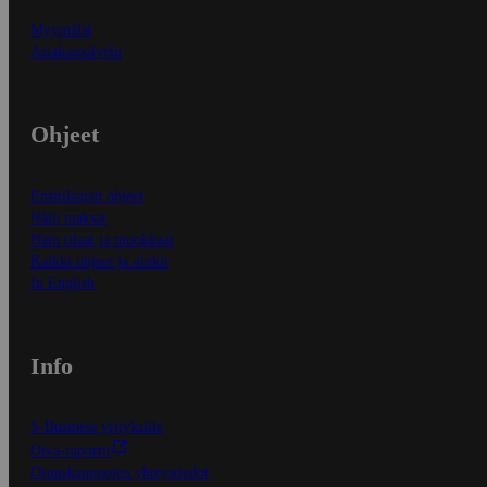
Myymälät
Asiakaspalvelu
Ohjeet
Ensitilaajan ohjeet
Näin maksat
Näin tilaat ja muokkaat
Kaikki ohjeet ja vinkit
In English
Info
S-Business yrityksille
Oiva-raportit
Osuuskauppojen yhteystiedot