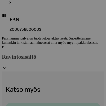
x
EAN
2000758500003
Päivitämme palvelun tuotetietoja aktiivisesti. Suosittelemme
kuitenkin tarkistamaan ainesosat aina myös myyntipakkauksesta.
Ravintosisältö
Katso myös