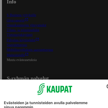
Info
S-Business yrityksille
Oiva-raportit
Osuuskauppojen yhteystiedot
Tilaus- ja toimitusehdot
Tietosuojakäytäntö
Palvelun käyttöehdot
Saavutettavuus
Mobiilisovelluksen saavutettavuus
Mainostajalle
Muuta evästeasetuksia
S-ryhmän palvelut
S-ryhmä
Asiakasomistajuus
Yhteishyvä Ruoka -sovellus