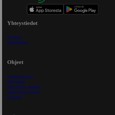
Yhteystiedot
Myymälät
Asiakaspalvelu
Ohjeet
Ensitilaajan ohjeet
Näin maksat
Näin tilaat ja muokkaat
Kaikki ohjeet ja vinkit
In English