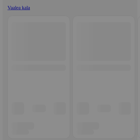
Vaalea kala
Ohita listaus