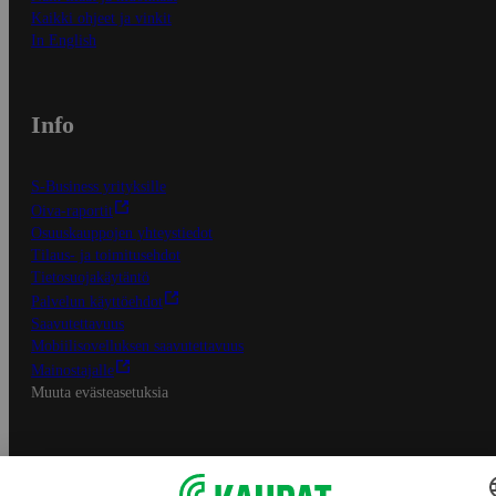
Kaikki ohjeet ja vinkit
In English
Info
S-Business yrityksille
Oiva-raportit
Osuuskauppojen yhteystiedot
Tilaus- ja toimitusehdot
Tietosuojakäytäntö
Palvelun käyttöehdot
Saavutettavuus
Mobiilisovelluksen saavutettavuus
Mainostajalle
Muuta evästeasetuksia
S-ryhmän palvelut