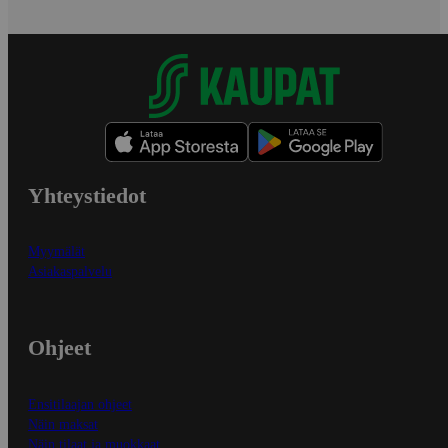
Yhteystiedot
Myymälät
Asiakaspalvelu
Ohjeet
Ensitilaajan ohjeet
Näin maksat
Näin tilaat ja muokkaat