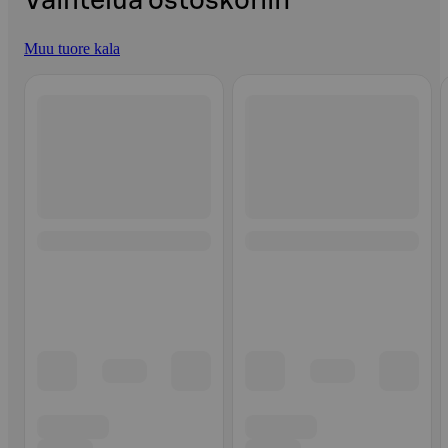
Vaihtelua ostoskoriin
Muu tuore kala
Ohita listaus