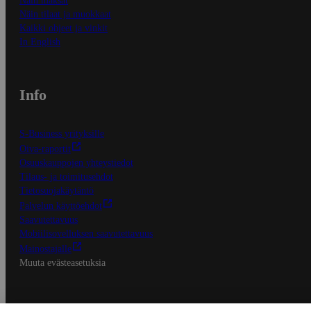
Näin maksat
Näin tilaat ja muokkaat
Kaikki ohjeet ja vinkit
In English
Info
S-Business yrityksille
Oiva-raportit
Osuuskauppojen yhteystiedot
Tilaus- ja toimitusehdot
Tietosuojakäytäntö
Palvelun käyttöehdot
Saavutettavuus
Mobiilisovelluksen saavutettavuus
Mainostajalle
Muuta evästeasetuksia