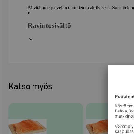
Päivitämme palvelun tuotetietoja aktiivisesti. Suositte
Ravintosisältö
Katso myös