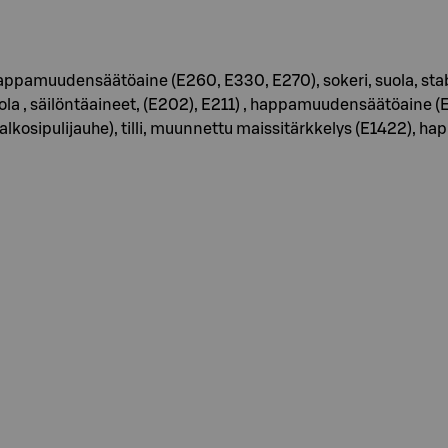
ppamuudensäätöaine (E260, E330, E270), sokeri, suola, stabi
 , säilöntäaineet, (E202), E211) , happamuudensäätöaine (E330
 valkosipulijauhe), tilli, muunnettu maissitärkkelys (E1422)