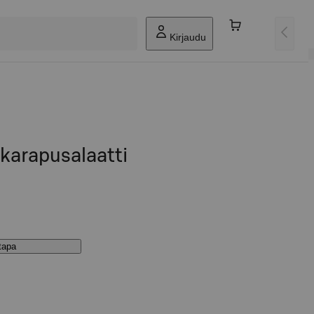
Kirjaudu
karapusalaatti
stapa