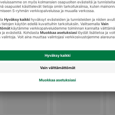
Muu tuore kala