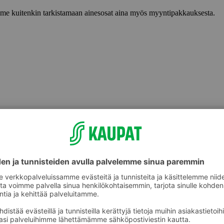
lemme kuitenkin tarkistamaan ainesosat aina myös myyntipakkauksesta.