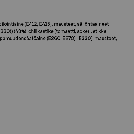
lointiaine (E412, E415), mausteet, säilöntäaineet
)) (43%), chilikastike (tomaatti, sokeri, etikka,
, happamuudensäätöaine (E260, E270) , E330), mausteet,