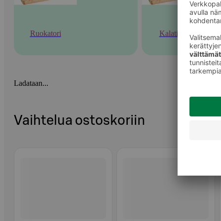
Ruokatori
Kalatiski
Ladataan...
Vaihtelua ostoskoriin
Ohita listaus