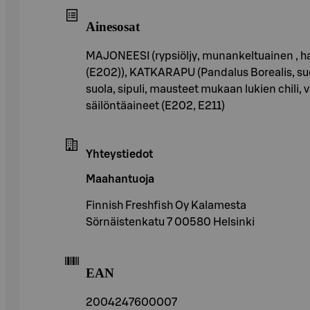
Ainesosat
MAJONEESI (rypsiöljy, munankeltuainen , ha
(E202)), KATKARAPU (Pandalus Borealis, suola
suola, sipuli, mausteet mukaan lukien chili,
säilöntäaineet (E202, E211)
Yhteystiedot
Maahantuoja
Finnish Freshfish Oy Kalamesta
Sörnäistenkatu 7 00580 Helsinki
EAN
2004247600007