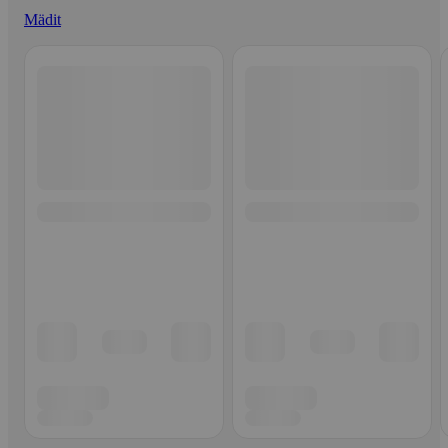
Mädit
Ohita listaus