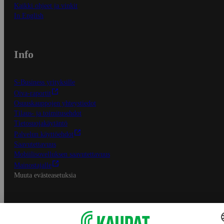
Kaikki ohjeet ja vinkit
In English
Info
S-Business yrityksille
Oiva-raportit
Osuuskauppojen yhteystiedot
Tilaus- ja toimitusehdot
Tietosuojakäytäntö
Palvelun käyttöehdot
Saavutettavuus
Mobiilisovelluksen saavutettavuus
Mainostajalle
Muuta evästeasetuksia
S-ryhmän palvelut