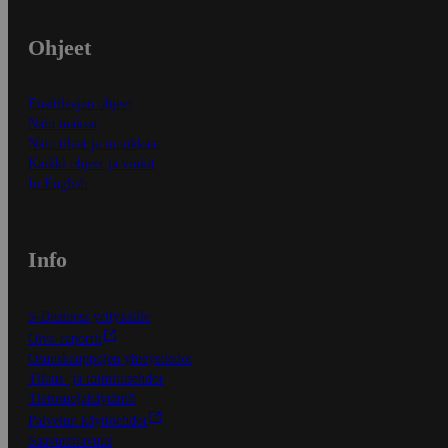
Ohjeet
Ensitilaajan ohjeet
Näin maksat
Näin tilaat ja muokkaat
Kaikki ohjeet ja vinkit
In English
Info
S-Business yrityksille
Oiva-raportit
Osuuskauppojen yhteystiedot
Tilaus- ja toimitusehdot
Tietosuojakäytäntö
Palvelun käyttöehdot
Saavutettavuus