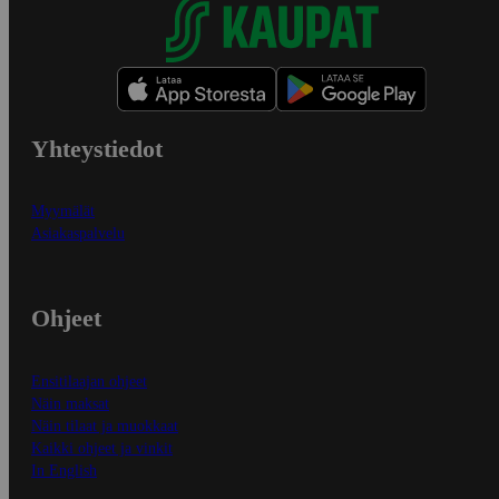
Yhteystiedot
Myymälät
Asiakaspalvelu
Ohjeet
Ensitilaajan ohjeet
Näin maksat
Näin tilaat ja muokkaat
Kaikki ohjeet ja vinkit
In English