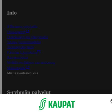
Info
S-Business yrityksille
Oiva-raportit
Osuuskauppojen yhteystiedot
Tilaus- ja toimitusehdot
Tietosuojakäytäntö
Palvelun käyttöehdot
Saavutettavuus
Mobiilisovelluksen saavutettavuus
Mainostajalle
Muuta evästeasetuksia
S-ryhmän palvelut
S-ryhmä