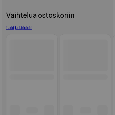
Vaihtelua ostoskoriin
Lohi ja kirjolohi
Ohita listaus