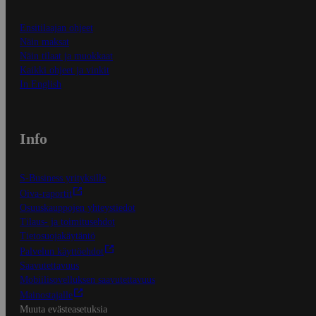
Ensitilaajan ohjeet
Näin maksat
Näin tilaat ja muokkaat
Kaikki ohjeet ja vinkit
In English
Info
S-Business yrityksille
Oiva-raportit
Osuuskauppojen yhteystiedot
Tilaus- ja toimitusehdot
Tietosuojakäytäntö
Palvelun käyttöehdot
Saavutettavuus
Mobiilisovelluksen saavutettavuus
Mainostajalle
Muuta evästeasetuksia