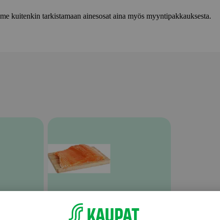
lemme kuitenkin tarkistamaan ainesosat aina myös myyntipakkauksesta.
Lohi ja kirjolohi