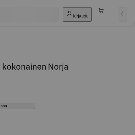
Kirjaudu
i kokonainen Norja
stapa