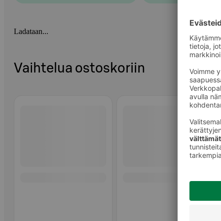
Ladataan...
Vaihtelua ostoskoriin
Ohita listaus