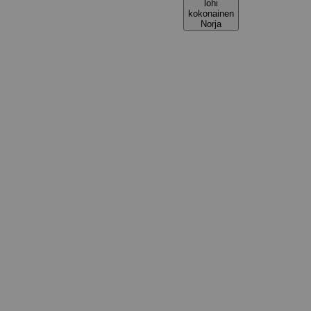
lohi
kokonainen
Norja