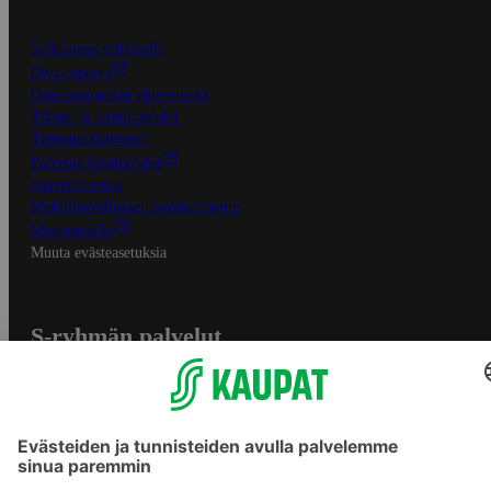
S-Business yrityksille
Oiva-raportit
Osuuskauppojen yhteystiedot
Tilaus- ja toimitusehdot
Tietosuojakäytäntö
Palvelun käyttöehdot
Saavutettavuus
Mobiilisovelluksen saavutettavuus
Mainostajalle
Muuta evästeasetuksia
S-ryhmän palvelut
S-ryhmä
Asiakasomistajuus
Yhteishyvä Ruoka -sovellus
S-ostoslista -sovellus