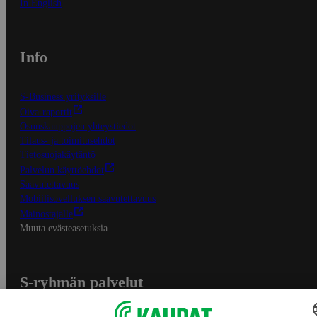
In English
Info
S-Business yrityksille
Oiva-raportit
Osuuskauppojen yhteystiedot
Tilaus- ja toimitusehdot
Tietosuojakäytäntö
Palvelun käyttöehdot
Saavutettavuus
Mobiilisovelluksen saavutettavuus
Mainostajalle
Muuta evästeasetuksia
S-ryhmän palvelut