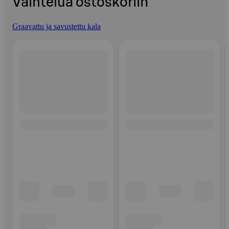
Vaihtelua ostoskoriin
Graavattu ja savustettu kala
Ohita listaus