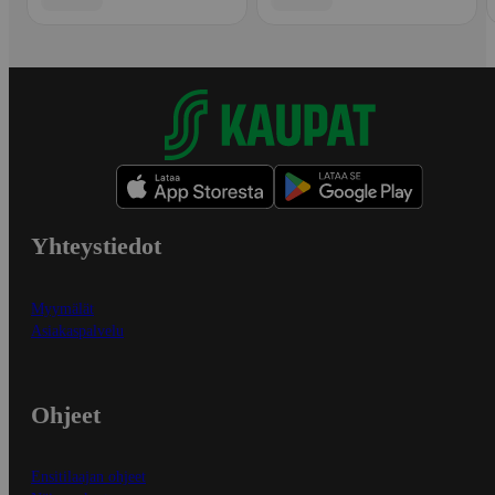
Yhteystiedot
Myymälät
Asiakaspalvelu
Ohjeet
Ensitilaajan ohjeet