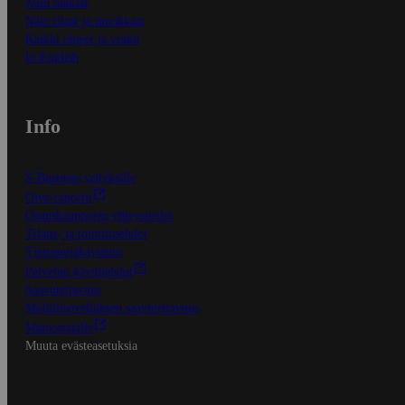
Näin maksat
Näin tilaat ja muokkaat
Kaikki ohjeet ja vinkit
In English
Info
S-Business yrityksille
Oiva-raportit
Osuuskauppojen yhteystiedot
Tilaus- ja toimitusehdot
Tietosuojakäytäntö
Palvelun käyttöehdot
Saavutettavuus
Mobiilisovelluksen saavutettavuus
Mainostajalle
Muuta evästeasetuksia