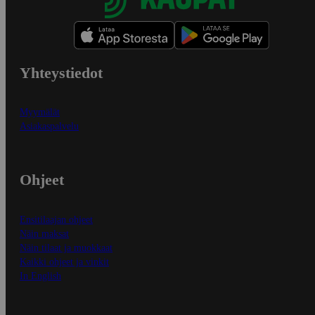
Yhteystiedot
Myymälät
Asiakaspalvelu
Ohjeet
Ensitilaajan ohjeet
Näin maksat
Näin tilaat ja muokkaat
Kaikki ohjeet ja vinkit
In English