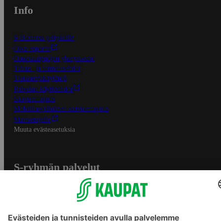
Info
S-Business yrityksille
Oiva-raportit
Osuuskauppojen yhteystiedot
Tilaus- ja toimitusehdot
Tietosuojakäytäntö
Palvelun käyttöehdot
Saavutettavuus
Mobiilisovelluksen saavutettavuus
Mainostajalle
Muuta evästeasetuksia
S-ryhmän palvelut
S-ryhmä
Asiakasomistajuus
Yhteishyvä Ruoka -sovellus