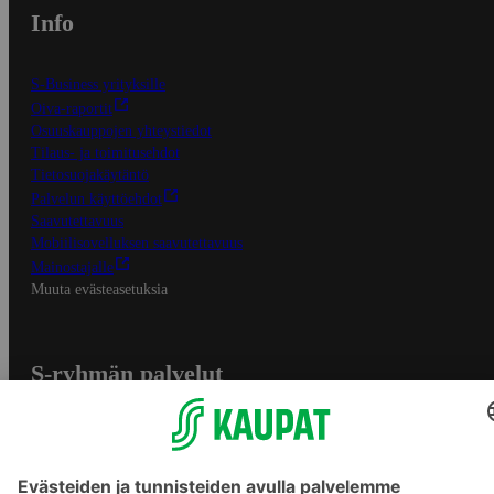
Info
S-Business yrityksille
Oiva-raportit
Osuuskauppojen yhteystiedot
Tilaus- ja toimitusehdot
Tietosuojakäytäntö
Palvelun käyttöehdot
Saavutettavuus
Mobiilisovelluksen saavutettavuus
Mainostajalle
Muuta evästeasetuksia
S-ryhmän palvelut
S-ryhmä
Asiakasomistajuus
Yhteishyvä Ruoka -sovellus