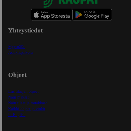
Yhteystiedot
Myymälät
Asiakaspalvelu
Ohjeet
Ensitilaajan ohjeet
Näin maksat
Näin tilaat ja muokkaat
Kaikki ohjeet ja vinkit
In English