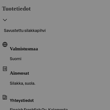
Tuotetiedot
Savustettu silakkapihvi
Valmistusmaa
Suomi
Ainesosat
Silakka, suola.
Yhteystiedot
Finnish Freshfish Oy, Kalamesta