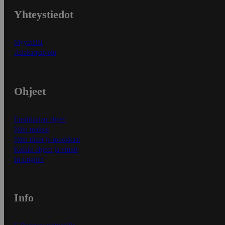
Yhteystiedot
Myymälät
Asiakaspalvelu
Ohjeet
Ensitilaajan ohjeet
Näin maksat
Näin tilaat ja muokkaat
Kaikki ohjeet ja vinkit
In English
Info