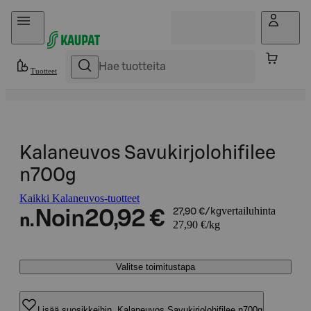
Hyppää sisältöön
Tuotteet
Kalaneuvos Savukirjolohifilee
n700g
Kaikki Kalaneuvos-tuotteet
vertailuhinta
Noin
20,92 €
27,90 €/kg
n.
27,90 €/kg
Valitse toimitustapa
Lisää suosikkeihin, Kalaneuvos Savukirjolohifilee n700g