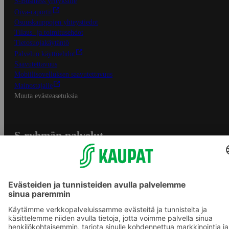
S-Business yrityksille
Oiva-raportit
Osuuskauppojen yhteystiedot
Tilaus- ja toimitusehdot
Tietosuojakäytäntö
Palvelun käyttöehdot
Saavutettavuus
Mobiilisovelluksen saavutettavuus
Mainostajalle
Muuta evästeasetuksia
S-ryhmän palvelut
S-ryhmä
Asiakasomistajuus
Yhteishyvä Ruoka -sovellus
S-ostoslista -sovellus
Prisma.fi
Sokos.fi