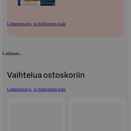
Lämminsavu- ja hiillostettu kala
Ladataan...
Vaihtelua ostoskoriin
Lämminsavu- ja hiillostettu kala
Ohita listaus