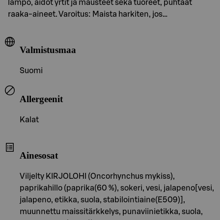
lämpö, aidot yrtit ja mausteet sekä tuoreet, puhtaat
raaka-aineet. Varoitus: Maista harkiten, jos…
Valmistusmaa
Suomi
Allergeenit
Kalat
Ainesosat
Viljelty KIRJOLOHI (Oncorhynchus mykiss),
paprikahillo (paprika(60 %), sokeri, vesi, jalapeno[vesi,
jalapeno, etikka, suola, stabilointiaine(E509)],
muunnettu maissitärkkelys, punaviinietikka, suola,