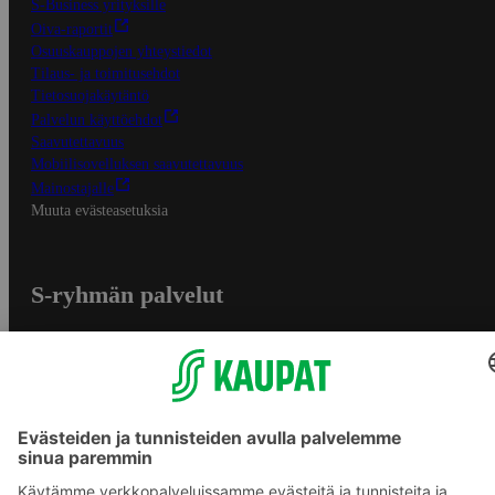
S-Business yrityksille
Oiva-raportit
Osuuskauppojen yhteystiedot
Tilaus- ja toimitusehdot
Tietosuojakäytäntö
Palvelun käyttöehdot
Saavutettavuus
Mobiilisovelluksen saavutettavuus
Mainostajalle
Muuta evästeasetuksia
S-ryhmän palvelut
S-ryhmä
Asiakasomistajuus
Yhteishyvä Ruoka -sovellus
S-ostoslista -sovellus
Prisma.fi
Sokos.fi