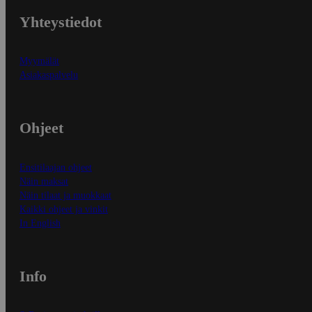
Yhteystiedot
Myymälät
Asiakaspalvelu
Ohjeet
Ensitilaajan ohjeet
Näin maksat
Näin tilaat ja muokkaat
Kaikki ohjeet ja vinkit
In English
Info