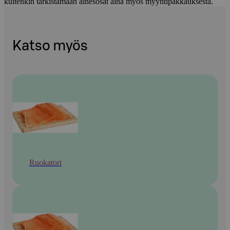
kuitenkin tarkistamaan ainesosat aina myös myyntipakkauksesta.
Katso myös
Ruokatori