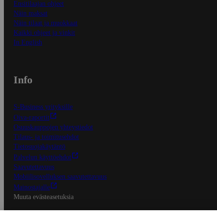
Ensitilaajan ohjeet
Näin maksat
Näin tilaat ja muokkaat
Kaikki ohjeet ja vinkit
In English
Info
S-Business yrityksille
Oiva-raportit
Osuuskauppojen yhteystiedot
Tilaus- ja toimitusehdot
Tietosuojakäytäntö
Palvelun käyttöehdot
Saavutettavuus
Mobiilisovelluksen saavutettavuus
Mainostajalle
Muuta evästeasetuksia